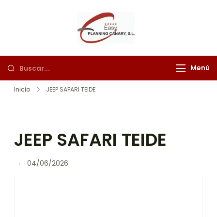
Easy Planning
"Explora Tenerife con
Canary
Easy Planning Canary:
¡aventuras
Menú
inolvidables te
esperan!"
Inicio
JEEP SAFARI TEIDE
JEEP SAFARI TEIDE
04/06/2026