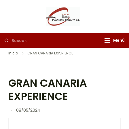
Easy Planning
"Explora Tenerife con
Canary
Easy Planning Canary:
¡aventuras
Menú
inolvidables te
esperan!"
Inicio
GRAN CANARIA EXPERIENCE
GRAN CANARIA
EXPERIENCE
08/05/2024