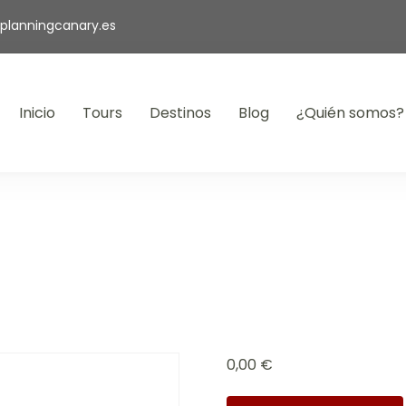
planningcanary.es
Inicio
Tours
Destinos
Blog
¿Quién somos?
Canary: ¡aventuras inolvidables te esperan!"
0,00
€